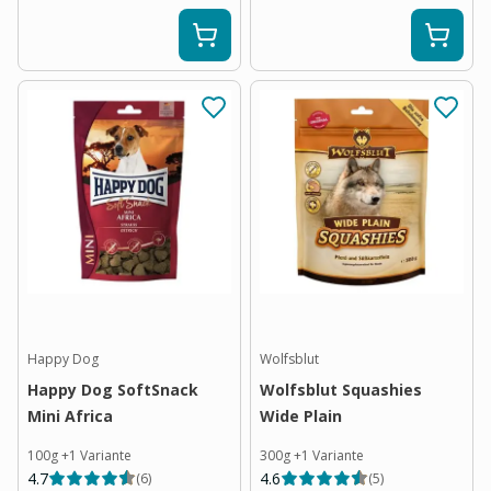
Happy Dog
Wolfsblut
Happy Dog SoftSnack
Wolfsblut Squashies
Mini Africa
Wide Plain
100g
+
1
Variante
300g
+
1
Variante
4.7
4.6
(
6
)
(
5
)