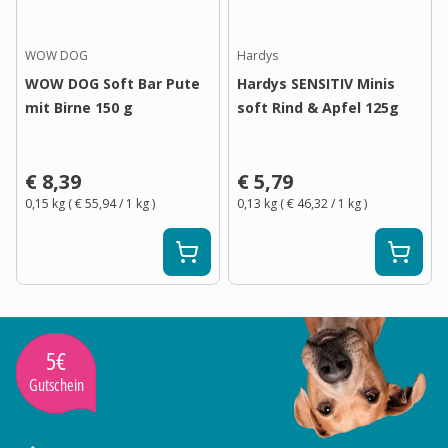
WOW DOG
Hardys
WOW DOG Soft Bar Pute
Hardys SENSITIV Minis
mit Birne 150 g
soft Rind & Apfel 125g
€ 8,39
€ 5,79
0,15 kg
(
€ 55,94
/ 1
kg
)
0,13 kg
(
€ 46,32
/ 1
kg
)
5€
Gutschein