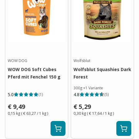
WOW DOG
Wolfsblut
WOW DOG Soft Cubes
Wolfsblut Squashies Dark
Pferd mit Fenchel 150 g
Forest
300g
+
1
Variante
5.0
4.8
(
1
)
(
5
)
€ 9,49
€ 5,29
0,15 kg
(
€ 63,27
/ 1
kg
)
0,30 kg
(
€ 17,64
/ 1
kg
)