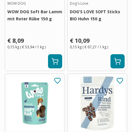
WOW DOG
Dog's Love
WOW DOG Soft Bar Lamm
DOG'S LOVE SOFT Sticks
mit Roter Rübe 150 g
BIO Huhn 150 g
€ 8,09
€ 10,09
0,15 kg
(
€ 53,94
/ 1
kg
)
0,15 kg
(
€ 67,27
/ 1
kg
)