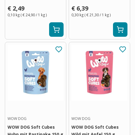
€ 2,49
€ 6,39
0,10 kg
(
€ 24,90
/ 1
kg
)
0,30 kg
(
€ 21,30
/ 1
kg
)
WOW DOG
WOW DOG
WOW DOG Soft Cubes
WOW DOG Soft Cubes
Huhn mit Pastinake 150 g
Wild mit Apfel 150 g