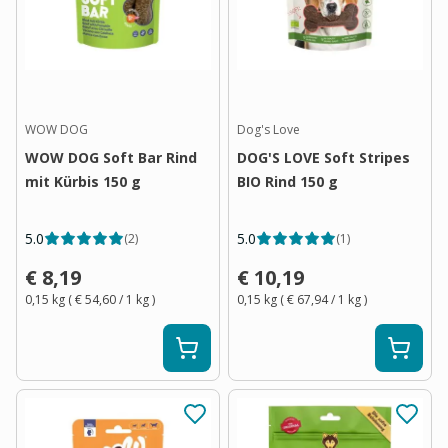
WOW DOG
Dog's Love
WOW DOG Soft Bar Rind
DOG'S LOVE Soft Stripes
mit Kürbis 150 g
BIO Rind 150 g
5.0
5.0
(
2
)
(
1
)
€ 8,19
€ 10,19
0,15 kg
(
€ 54,60
/ 1
kg
)
0,15 kg
(
€ 67,94
/ 1
kg
)