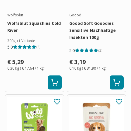
Wolfsblut
Goood
Wolfsblut Squashies Cold
Goood Soft Gooodies
River
Sensitive Nachhaltige
Insekten 100g
300g
+
1
Variante
5.0
(
3
)
5.0
(
2
)
€ 5,29
€ 3,19
0,30 kg
(
€ 17,64
/ 1
kg
)
0,10 kg
(
€ 31,90
/ 1
kg
)