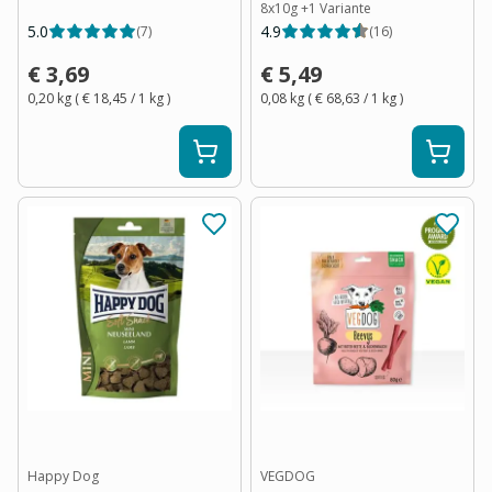
8x10g
+
1
Variante
5.0
4.9
(
7
)
(
16
)
€ 3,69
€ 5,49
0,20 kg
(
€ 18,45
/ 1
kg
)
0,08 kg
(
€ 68,63
/ 1
kg
)
Happy Dog
VEGDOG