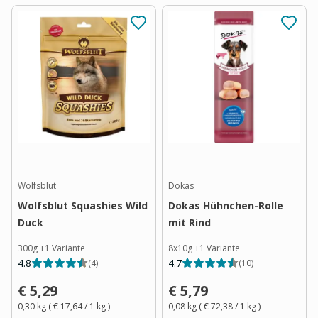
Wolfsblut
Dokas
Wolfsblut Squashies Wild
Dokas Hühnchen-Rolle
Duck
mit Rind
300g
+
1
Variante
8x10g
+
1
Variante
4.8
4.7
(
4
)
(
10
)
€ 5,29
€ 5,79
0,30 kg
(
€ 17,64
/ 1
kg
)
0,08 kg
(
€ 72,38
/ 1
kg
)