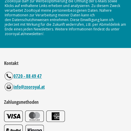
ZooRoyal darf zur Werbeoptimierung die Öffnung der E-Mails sowie
Klicks auf enthaltene Links erheben und analysieren. Zu diesem Zweck
verarbeitet ZooRoyal meine personenbezogenen Daten. Nähere
Informationen zur Verarbeitung meiner Daten kann ich
den Datenschutzhinweisen entnehmen. Diese Einwilligung kann ich
jederzeit mit Wirkung für die Zukunft widerrufen, z.B. per Abmeldelink am
Ende eines jeden Newsletters. Weitere Informationen findest du unter
zooroyal.at/newsletter/.
Kontakt
0720 - 88 49 47
info@zooroyal.at
Zahlungsmethoden